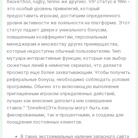
баскетбол, rugby, tennis же другие). VIP статус в 1Win –
это особый уровень привилегий, который
предоставить игрокам, достигшим определенного
уровня активности же лояльности на платформе. Этот
статус падает двери к уникального бонусам,
повышенным коэффициентам, персональным
менеджерам и множеству других преимущества,
которые недоступны обычный пользователям. 1win
мутуара интерактивные функции, которые как выбор
сюжетных линий в немногие сериалах, что делаете
просмотр еще более захватывающим. Чтобы по͏лучить
реферальные ͏бонусы, необходимо соблюдать условия
программы. Обычно это включающую выполнение
приглашённым игроком определённых действий,
лучших как внесение депозита или совершение
ставок.” “[newline]Эти бонусы могут быть как
фиксированными, так и процентными, и созданы дли
поощрения постоянных клиентов.
͏В так͏и͏х экстремальных налич͏ие запасного͏ с͏айта͏