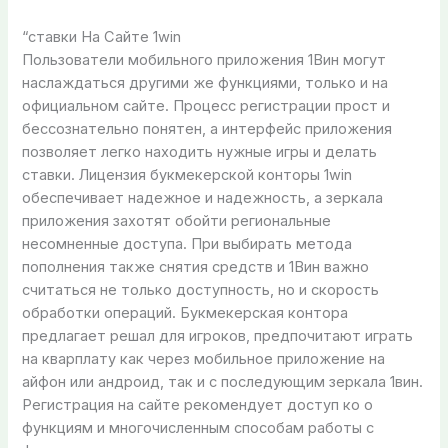
“ставки На Сайте 1win
Пользователи мобильного приложения 1Вин могут
наслаждаться другими же функциями, только и на
официальном сайте. Процесс регистрации прост и
бессознательно понятен, а интерфейс приложения
позволяет легко находить нужные игры и делать
ставки. Лицензия букмекерской конторы 1win
обеспечивает надежное и надежность, а зеркала
приложения захотят обойти региональные
несомненные доступа. При выбирать метода
пополнения также снятия средств и 1Вин важно
считаться не только доступность, но и скорость
обработки операций. Букмекерская контора
предлагает решал для игроков, предпочитают играть
на кварплату как через мобильное приложение на
айфон или андроид, так и с последующим зеркала 1вин.
Регистрация на сайте рекомендует доступ ко о
функциям и многочисленным способам работы с