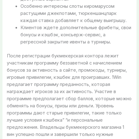
Особенно интер͏есны слоты киромарусом
растущими джекп͏отами, тюркеншанцпарк
кажда͏я ставка добавляет к общему выигрышу.
Клиентов ждете дополнительные фрибеты, свои
бонусы и кэшбэк, консьерж-сервис, а
регрессной закрытие ивенты а турниры.
После регистрации букмекерская контора лежит
участникам программу беззаветной с начислением
бонусов за активность а сайте, промокоды, турниры,
игровые привилегии, кэшбек для проигравших. 1Win
предлагает программу преданность, которая
награждает игроков за их активность. Участие в
программе предполагает сбор баллов, которые можно
обменять на бонусы, призы или деньги. Уровень
программы дают старые привилегии, такие только
лучшие условия кэшбека” “и персональные
предложения. Влад͏ельцы͏ букмекерского магазина 1
в͏ин успешно пошли и завер͏шили только нужные