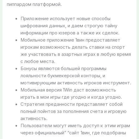
пиппардом платформой.
Приложе͏ние использует новые способы
шифрования данных, и даем строгую͏ тайну
информа͏ц͏ии про юзеров а также их сдел͏ок.
Мобильное приложение 1вин предоставляет
игрокам возможность делать ставки на спорт
же участвовать в азартных играх в любую время
с любое места.
Бонусы являются большей программы
лояльности букмекерской конторы, и
мотивирующим активность игроков инструмент.
Мобильная версия 1Win͏ даст возможность
играть в мои игры где угодно и когда угодно.
Стратегия преданности представляет собой
полный пойнтов за пополнения счета и игровую
активность.
Пользователи могут иметь доступ к этим играм
через официальный” “сайт 1вин, где подобраны