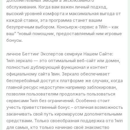
дополнительных эмоций а эксклюзивного
обслуживания. Когда вам важен личный подход,
высокий уровней комфорта и максимальная выгода от
каждой ставки, эта программа станет вашим
безупречным выбором. Консьерж-сервис а 1Win – как
ваш” “новый помощник, предоставляемый ним игровые
бонусы.
личное Беттинг Экспертов семряуи Нашем Сайте:
1win зеркало — это оптимальный веб-сайт или домен,
полностью дублирующий функционал и контент
официальному сайта 1вин. Зеркало обеспечивает
бесперебойный доступ к платформе же случаях, когда
главной ресурс недоступен например заблокирован,
позволяя пользователям продолжать пользоваться
сервисами 1win без ограничений. Особенно стоит
учесть приветственный бонус – отличная возможность
заканчивать свой путь киромарусом дополнительными
средствами. Только своеобразная поддержка ото 1win
для самых, кто только начинаю своё знакомство