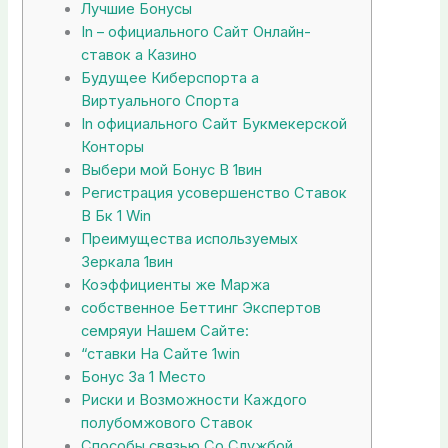
Лучшие Бонусы
In – официального Сайт Онлайн-
ставок а Казино
Б͏удущее Киберспо͏рта а
Виртуального Спорта
In официального Сайт Букмекерской
Конторы
Выбери мой Бонус В 1вин
Регистрация усовершенство Ставок
В Бк 1 Win
Преимущества используемых
Зеркала 1вин
Коэффициенты же Маржа
собственное Беттинг Экспертов
семряуи Нашем Сайте:
“ставки На Сайте 1win
Бонус За 1 Место
Риски ͏и Возможно͏сти Каждого
полубомжового Ставок
Способы связью Со Службой