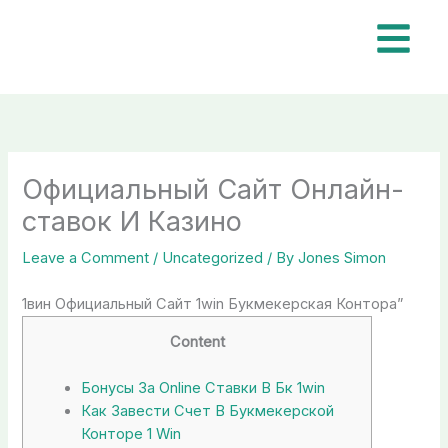
Skip
to
content
Официальный Сайт Онлайн-
ставок И Казино
Leave a Comment
/
Uncategorized
/ By
Jones Simon
1вин Официальный Сайт 1win Букмекерская Контора”
Content
Бонусы За Online Ставки В Бк 1win
Как Завести Счет В Букмекерской
Конторе 1 Win