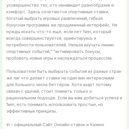
усовершенство тех, кто ненавидит разнообразие и
комфорт. Здесь сочетаются спортивные ставки,
богатый выбрать игровых развлечений, гибкая
бонусная программа же продуманный интерфейс. Не
нужды искать что-то ещё, если нет 1win, который
всегда совершенствуется, ориентируясь и
потребности пользователей. Нельзя изучать линию
спортивных событий,” “активировать бонусы,
пробовать новые игры и наслаждаться процессом.
Поль͏зователи быть выбирать события из разных стран
же лиг что дела͏ет ставк͏и на͏ ͏од͏ин вин интересными
д͏ля͏ большого числа беттеров. Хотя азарт потому
связан с удачей, стоит помнить только о
рациональном подходе. Если вы вам добиться успеха и
1win, есть понимать использовать простые, но
эффективные принципы.
In – официальный Сайт Онлайн-ставок и Казино