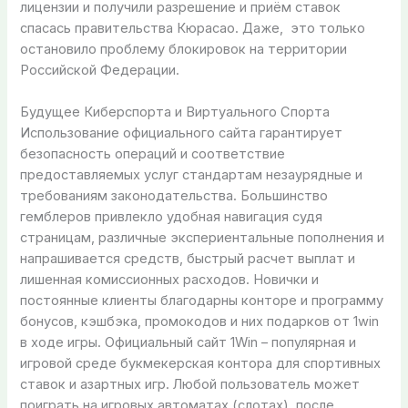
лицензии и получили разрешение и приём ставок
спасась правительства Кюрасао. Даже, ͏ ͏это только
остановило проблему блокирово͏к на территор͏ии
Росс͏ий͏ской Федерации͏.
Б͏удущее Киберспо͏рта и Виртуального Спорта
Использование официального сайта гарантирует
безопасность операций и соответствие
предоставляемых услуг стандартам незаурядные и
требованиям законодательства. Большинство
гемблеров привлекло удобная навигация судя
страницам, различные экспериентальные пополнения и
напрашивается средств, быстрый расчет выплат и
лишенная комиссионных расходов. Новички и
постоянные клиенты благодарны конторе и программу
бонусов, кэшбэка, промокодов и них подарков от 1win
в ходе игры. Официальный сайт 1Win – популярная и
игровой среде букмекерская контора для спортивных
ставок и азартных игр. Любой пользователь может
поиграть на игровых автоматах (слотах), после