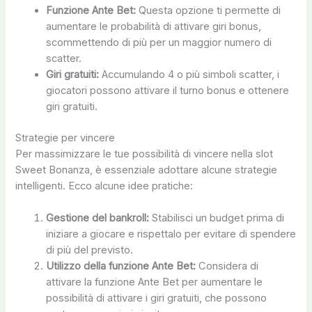
Funzione Ante Bet:
Questa opzione ti permette di
aumentare le probabilità di attivare giri bonus,
scommettendo di più per un maggior numero di
scatter.
Giri gratuiti:
Accumulando 4 o più simboli scatter, i
giocatori possono attivare il turno bonus e ottenere
giri gratuiti.
Strategie per vincere
Per massimizzare le tue possibilità di vincere nella slot
Sweet Bonanza, è essenziale adottare alcune strategie
intelligenti. Ecco alcune idee pratiche:
Gestione del bankroll:
Stabilisci un budget prima di
iniziare a giocare e rispettalo per evitare di spendere
di più del previsto.
Utilizzo della funzione Ante Bet:
Considera di
attivare la funzione Ante Bet per aumentare le
possibilità di attivare i giri gratuiti, che possono