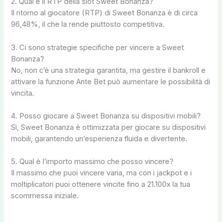
2. Qual è il RTP della slot Sweet Bonanza?
Il ritorno al giocatore (RTP) di Sweet Bonanza è di circa
96,48%, il che la rende piuttosto competitiva.
3. Ci sono strategie specifiche per vincere a Sweet
Bonanza?
No, non c’è una strategia garantita, ma gestire il bankroll e
attivare la funzione Ante Bet può aumentare le possibilità di
vincita.
4. Posso giocare a Sweet Bonanza su dispositivi mobili?
Sì, Sweet Bonanza è ottimizzata per giocare su dispositivi
mobili, garantendo un’esperienza fluida e divertente.
5. Qual è l’importo massimo che posso vincere?
Il massimo che puoi vincere varia, ma con i jackpot e i
moltiplicatori puoi ottenere vincite fino a 21.100x la tua
scommessa iniziale.